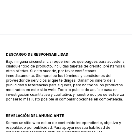
crédito sin necesidad de acudir a un banco, lo
que simplifica considerablemente el proceso.
Una de las alternativas que ha ganado
popularidad en este sector es Súper Préstamo,
una aplicación […]
DESCARGO DE RESPONSABILIDAD
Bajo ninguna circunstancia requeriremos que pagues para acceder a
cualquier tipo de producto, incluidas tarjetas de crédito, préstamos u
otras ofertas. Si esto sucede, por favor contáctanos
inmediatamente. Siempre lee los términos y condiciones del
proveedor de servicios al que te diriges. Ganamos dinero de la
publicidad y referencias para algunos, pero no todos los productos
mostrados en este sitio web. Todo lo publicado aquí se basa en
investigación cuantitativa y cualitativa, y nuestro equipo se esfuerza
por ser lo más justo posible al comparar opciones en competencia.
REVELACIÓN DEL ANUNCIANTE
Somos un sitio web editor de contenido independiente, objetivo y
respaldado por publicidad. Para apoyar nuestra habilidad de