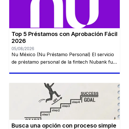
Top 5 Préstamos con Aprobación Fácil
2026
05/08/2026
Nu México (Nu Préstamo Personal) El servicio
de préstamo personal de la fintech Nubank fue
lanzado en México para ampliar el acceso al
crédito digital y puede contratarse directamente
desde la aplicación en pocos minutos. 💰 Ideal
para: usuarios que ya utilizan una cuenta digital
y buscan crédito rápido. TurboPeso La
plataforma se destaca por […]
Busca una opción con proceso simple