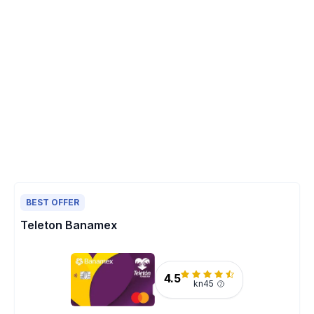
BEST OFFER
Teleton Banamex
4.5
kn45