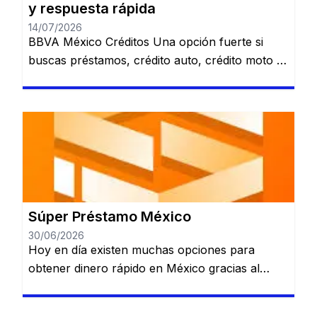
y respuesta rápida
14/07/2026
BBVA México Créditos Una opción fuerte si
buscas préstamos, crédito auto, crédito moto o
alternativas relacionadas con nómina. Revisa
varias opciones de financiamiento en un solo
lugar. Préstamo personal. Crédito automotriz.
Crédito moto. Préstamo de nómina. Ver
opciones de BBVA Sujeto a evaluación y
aprobación. Santander Préstamos Puede ser
una alternativa para quienes quieren comparar
[…]
Súper Préstamo México
30/06/2026
Hoy en día existen muchas opciones para
obtener dinero rápido en México gracias al
crecimiento de las plataformas de préstamos
digitales. Estas aplicaciones permiten solicitar