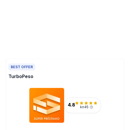
BEST OFFER
TurboPeso
4.8
kn45