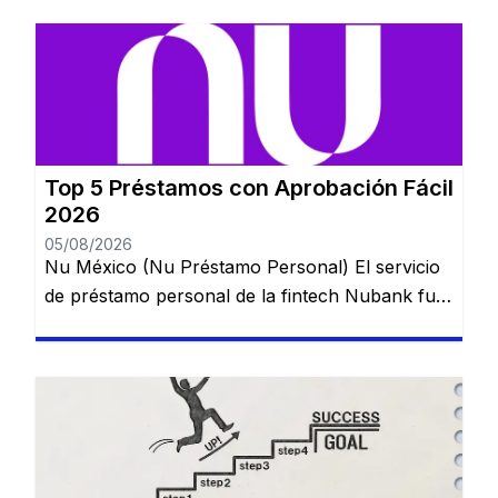
Top 5 Préstamos con Aprobación Fácil
2026
05/08/2026
Nu México (Nu Préstamo Personal) El servicio
de préstamo personal de la fintech Nubank fue
lanzado en México para ampliar el acceso al
crédito digital y puede contratarse directamente
desde la aplicación en pocos minutos. 💰 Ideal
para: usuarios que ya utilizan una cuenta digital
y buscan crédito rápido. TurboPeso La
plataforma se destaca por […]