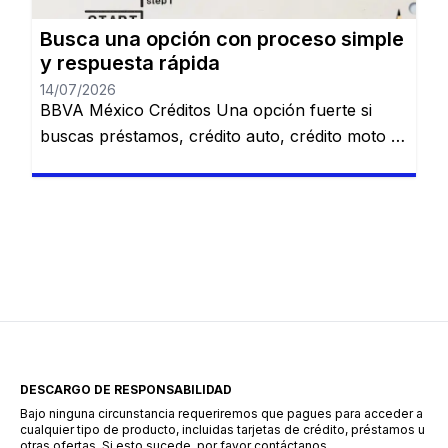
Busca una opción con proceso simple
y respuesta rápida
14/07/2026
BBVA México Créditos Una opción fuerte si
buscas préstamos, crédito auto, crédito moto o
alternativas relacionadas con nómina. Revisa
varias opciones de financiamiento en un solo
lugar. Préstamo personal. Crédito automotriz.
Crédito moto. Préstamo de nómina. Ver
opciones de BBVA Sujeto a evaluación y
aprobación. Santander Préstamos Puede ser
una alternativa para quienes quieren comparar
[…]
DESCARGO DE RESPONSABILIDAD
Bajo ninguna circunstancia requeriremos que pagues para acceder a
cualquier tipo de producto, incluidas tarjetas de crédito, préstamos u
otras ofertas. Si esto sucede, por favor contáctanos