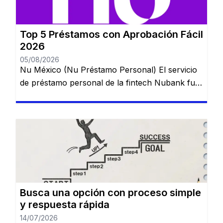
Top 5 Préstamos con Aprobación Fácil
2026
05/08/2026
Nu México (Nu Préstamo Personal) El servicio
de préstamo personal de la fintech Nubank fue
lanzado en México para ampliar el acceso al
crédito digital y puede contratarse directamente
desde la aplicación en pocos minutos. 💰 Ideal
para: usuarios que ya utilizan una cuenta digital
y buscan crédito rápido. TurboPeso La
plataforma se destaca por […]
Busca una opción con proceso simple
y respuesta rápida
14/07/2026