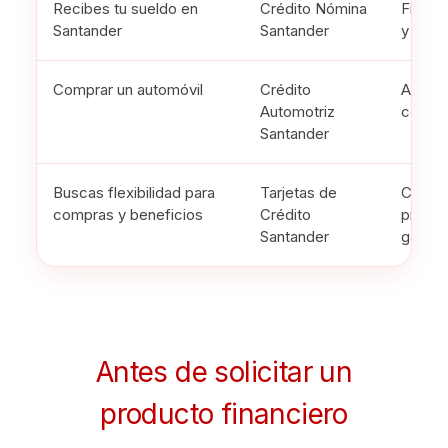
Recibes tu sueldo en
Crédito Nómina
Financ
Santander
Santander
y perfi
Comprar un automóvil
Crédito
Adquir
Automotriz
con pa
Santander
Buscas flexibilidad para
Tarjetas de
Compr
compras y beneficios
Crédito
promoc
Santander
gastos
Antes de solicitar un
producto financiero