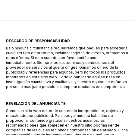
Una de las alternativas que ha ganado
popularidad en este sector es Súper Préstamo,
una aplicación […]
DESCARGO DE RESPONSABILIDAD
Bajo ninguna circunstancia requeriremos que pagues para acceder a
cualquier tipo de producto, incluidas tarjetas de crédito, préstamos u
otras ofertas. Si esto sucede, por favor contáctanos
inmediatamente. Siempre lee los términos y condiciones del
proveedor de servicios al que te diriges. Ganamos dinero de la
publicidad y referencias para algunos, pero no todos los productos
mostrados en este sitio web. Todo lo publicado aquí se basa en
investigación cuantitativa y cualitativa, y nuestro equipo se esfuerza
por ser lo más justo posible al comparar opciones en competencia.
REVELACIÓN DEL ANUNCIANTE
Somos un sitio web editor de contenido independiente, objetivo y
respaldado por publicidad. Para apoyar nuestra habilidad de
proporcionar contenido gratuito a nuestros usuarios, las
recomendaciones que aparecen en nuestro sitio podrían ser de
compañías de las cuales recibimos compensación de afiliado. Dicha
compensación puede impactar cómo, dónde y en qué orden