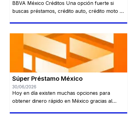
BBVA México Créditos Una opción fuerte si
buscas préstamos, crédito auto, crédito moto o
alternativas relacionadas con nómina. Revisa
varias opciones de financiamiento en un solo
lugar. Préstamo personal. Crédito automotriz.
Crédito moto. Préstamo de nómina. Ver
opciones de BBVA Sujeto a evaluación y
aprobación. Santander Préstamos Puede ser
una alternativa para quienes quieren comparar
[…]
Súper Préstamo México
30/06/2026
Hoy en día existen muchas opciones para
obtener dinero rápido en México gracias al
crecimiento de las plataformas de préstamos
digitales. Estas aplicaciones permiten solicitar
crédito sin necesidad de acudir a un banco, lo
que simplifica considerablemente el proceso.