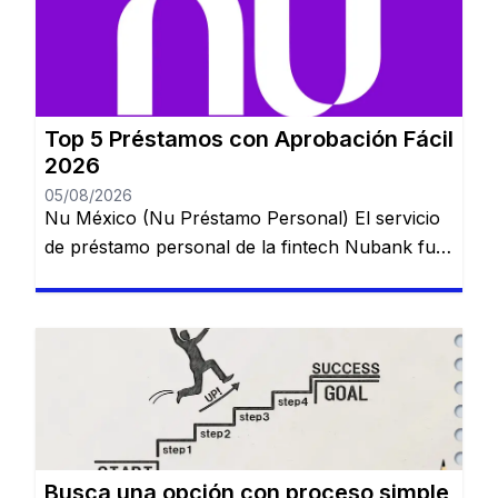
Top 5 Préstamos con Aprobación Fácil
2026
05/08/2026
Nu México (Nu Préstamo Personal) El servicio
de préstamo personal de la fintech Nubank fue
lanzado en México para ampliar el acceso al
crédito digital y puede contratarse directamente
desde la aplicación en pocos minutos. 💰 Ideal
para: usuarios que ya utilizan una cuenta digital
y buscan crédito rápido. TurboPeso La
plataforma se destaca por […]
Busca una opción con proceso simple