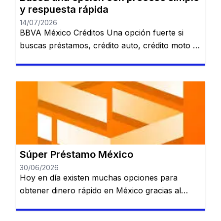
y respuesta rápida
14/07/2026
BBVA México Créditos Una opción fuerte si
buscas préstamos, crédito auto, crédito moto o
alternativas relacionadas con nómina. Revisa
varias opciones de financiamiento en un solo
lugar. Préstamo personal. Crédito automotriz.
Crédito moto. Préstamo de nómina. Ver
opciones de BBVA Sujeto a evaluación y
aprobación. Santander Préstamos Puede ser
una alternativa para quienes quieren comparar
[…]
Súper Préstamo México
30/06/2026
Hoy en día existen muchas opciones para
obtener dinero rápido en México gracias al
crecimiento de las plataformas de préstamos
digitales. Estas aplicaciones permiten solicitar