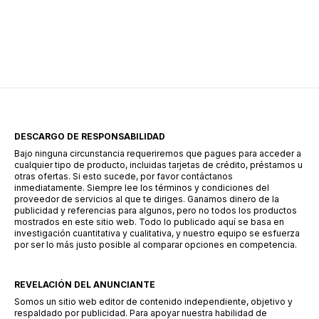
crédito sin necesidad de acudir a un banco, lo
que simplifica considerablemente el proceso.
Una de las alternativas que ha ganado
popularidad en este sector es Súper Préstamo,
una aplicación […]
DESCARGO DE RESPONSABILIDAD
Bajo ninguna circunstancia requeriremos que pagues para acceder a
cualquier tipo de producto, incluidas tarjetas de crédito, préstamos u
otras ofertas. Si esto sucede, por favor contáctanos
inmediatamente. Siempre lee los términos y condiciones del
proveedor de servicios al que te diriges. Ganamos dinero de la
publicidad y referencias para algunos, pero no todos los productos
mostrados en este sitio web. Todo lo publicado aquí se basa en
investigación cuantitativa y cualitativa, y nuestro equipo se esfuerza
por ser lo más justo posible al comparar opciones en competencia.
REVELACIÓN DEL ANUNCIANTE
Somos un sitio web editor de contenido independiente, objetivo y
respaldado por publicidad. Para apoyar nuestra habilidad de