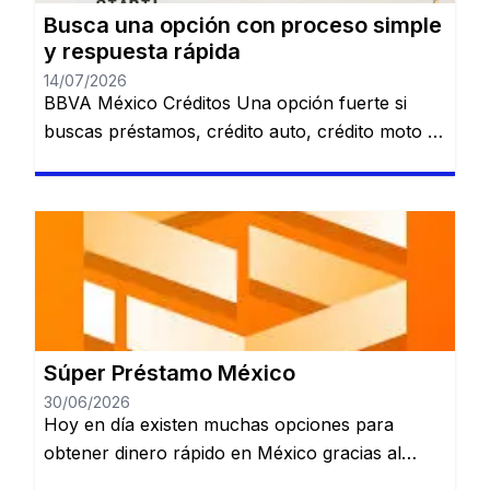
Busca una opción con proceso simple
y respuesta rápida
14/07/2026
BBVA México Créditos Una opción fuerte si
buscas préstamos, crédito auto, crédito moto o
alternativas relacionadas con nómina. Revisa
varias opciones de financiamiento en un solo
lugar. Préstamo personal. Crédito automotriz.
Crédito moto. Préstamo de nómina. Ver
opciones de BBVA Sujeto a evaluación y
aprobación. Santander Préstamos Puede ser
una alternativa para quienes quieren comparar
[…]
Súper Préstamo México
30/06/2026
Hoy en día existen muchas opciones para
obtener dinero rápido en México gracias al
crecimiento de las plataformas de préstamos