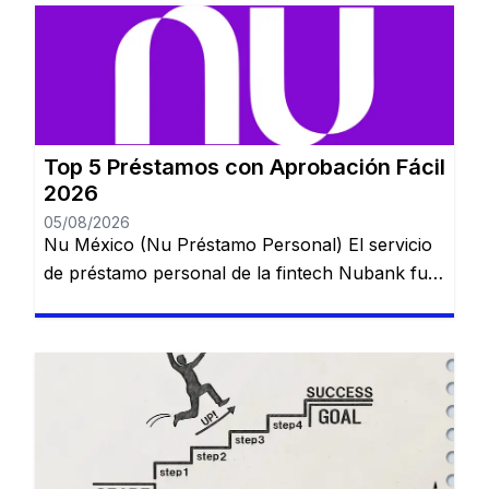
Top 5 Préstamos con Aprobación Fácil
2026
05/08/2026
Nu México (Nu Préstamo Personal) El servicio
de préstamo personal de la fintech Nubank fue
lanzado en México para ampliar el acceso al
crédito digital y puede contratarse directamente
desde la aplicación en pocos minutos. 💰 Ideal
para: usuarios que ya utilizan una cuenta digital
y buscan crédito rápido. TurboPeso La
plataforma se destaca por […]