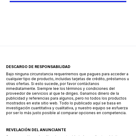
digitales. Estas aplicaciones permiten solicitar
crédito sin necesidad de acudir a un banco, lo
que simplifica considerablemente el proceso.
Una de las alternativas que ha ganado
popularidad en este sector es Súper Préstamo,
una aplicación […]
DESCARGO DE RESPONSABILIDAD
Bajo ninguna circunstancia requeriremos que pagues para acceder a
cualquier tipo de producto, incluidas tarjetas de crédito, préstamos u
otras ofertas. Si esto sucede, por favor contáctanos
inmediatamente. Siempre lee los términos y condiciones del
proveedor de servicios al que te diriges. Ganamos dinero de la
publicidad y referencias para algunos, pero no todos los productos
mostrados en este sitio web. Todo lo publicado aquí se basa en
investigación cuantitativa y cualitativa, y nuestro equipo se esfuerza
por ser lo más justo posible al comparar opciones en competencia.
REVELACIÓN DEL ANUNCIANTE