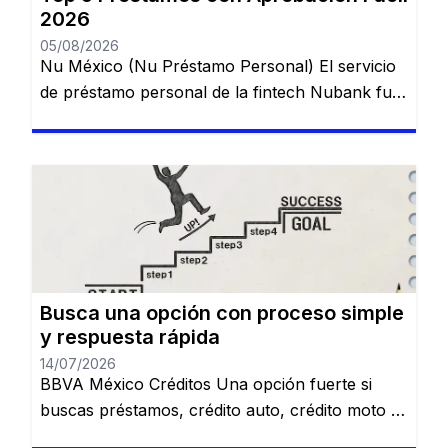
2026
05/08/2026
Nu México (Nu Préstamo Personal) El servicio
de préstamo personal de la fintech Nubank fue
lanzado en México para ampliar el acceso al
crédito digital y puede contratarse directamente
desde la aplicación en pocos minutos. 💰 Ideal
para: usuarios que ya utilizan una cuenta digital
y buscan crédito rápido. TurboPeso La
plataforma se destaca por […]
Busca una opción con proceso simple
y respuesta rápida
14/07/2026
BBVA México Créditos Una opción fuerte si
buscas préstamos, crédito auto, crédito moto o
alternativas relacionadas con nómina. Revisa