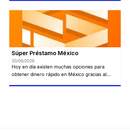
varias opciones de financiamiento en un solo
lugar. Préstamo personal. Crédito automotriz.
Crédito moto. Préstamo de nómina. Ver
opciones de BBVA Sujeto a evaluación y
aprobación. Santander Préstamos Puede ser
una alternativa para quienes quieren comparar
[…]
Súper Préstamo México
30/06/2026
Hoy en día existen muchas opciones para
obtener dinero rápido en México gracias al
crecimiento de las plataformas de préstamos
digitales. Estas aplicaciones permiten solicitar
crédito sin necesidad de acudir a un banco, lo
que simplifica considerablemente el proceso.
Una de las alternativas que ha ganado
popularidad en este sector es Súper Préstamo,
una aplicación […]