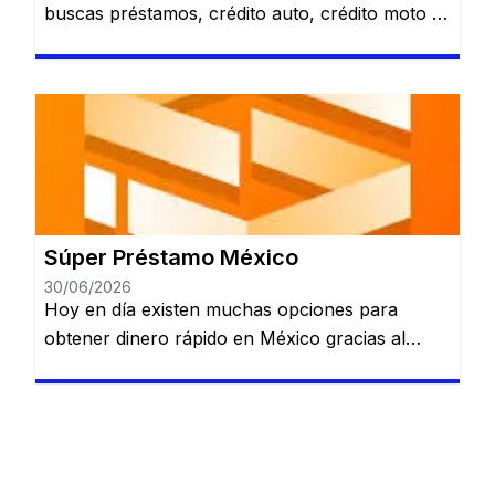
buscas préstamos, crédito auto, crédito moto o
alternativas relacionadas con nómina. Revisa
varias opciones de financiamiento en un solo
lugar. Préstamo personal. Crédito automotriz.
Crédito moto. Préstamo de nómina. Ver
opciones de BBVA Sujeto a evaluación y
aprobación. Santander Préstamos Puede ser
una alternativa para quienes quieren comparar
[…]
Súper Préstamo México
30/06/2026
Hoy en día existen muchas opciones para
obtener dinero rápido en México gracias al
crecimiento de las plataformas de préstamos
digitales. Estas aplicaciones permiten solicitar
crédito sin necesidad de acudir a un banco, lo
que simplifica considerablemente el proceso.
Una de las alternativas que ha ganado