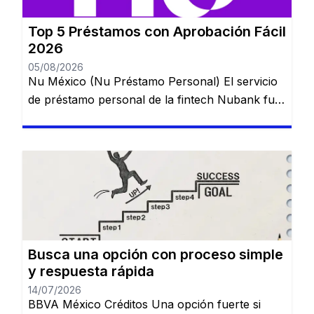
Top 5 Préstamos con Aprobación Fácil
2026
05/08/2026
Nu México (Nu Préstamo Personal) El servicio
de préstamo personal de la fintech Nubank fue
lanzado en México para ampliar el acceso al
crédito digital y puede contratarse directamente
desde la aplicación en pocos minutos. 💰 Ideal
para: usuarios que ya utilizan una cuenta digital
y buscan crédito rápido. TurboPeso La
plataforma se destaca por […]
Busca una opción con proceso simple
y respuesta rápida
14/07/2026
BBVA México Créditos Una opción fuerte si