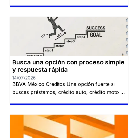
lanzado en México para ampliar el acceso al
crédito digital y puede contratarse directamente
desde la aplicación en pocos minutos. 💰 Ideal
para: usuarios que ya utilizan una cuenta digital
y buscan crédito rápido. TurboPeso La
plataforma se destaca por […]
Busca una opción con proceso simple
y respuesta rápida
14/07/2026
BBVA México Créditos Una opción fuerte si
buscas préstamos, crédito auto, crédito moto o
alternativas relacionadas con nómina. Revisa
varias opciones de financiamiento en un solo
lugar. Préstamo personal. Crédito automotriz.
Crédito moto. Préstamo de nómina. Ver
opciones de BBVA Sujeto a evaluación y