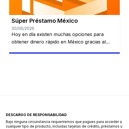
aprobación. Santander Préstamos Puede ser
una alternativa para quienes quieren comparar
[…]
Súper Préstamo México
30/06/2026
Hoy en día existen muchas opciones para
obtener dinero rápido en México gracias al
crecimiento de las plataformas de préstamos
digitales. Estas aplicaciones permiten solicitar
crédito sin necesidad de acudir a un banco, lo
que simplifica considerablemente el proceso.
Una de las alternativas que ha ganado
popularidad en este sector es Súper Préstamo,
una aplicación […]
DESCARGO DE RESPONSABILIDAD
Bajo ninguna circunstancia requeriremos que pagues para acceder a
cualquier tipo de producto, incluidas tarjetas de crédito, préstamos u