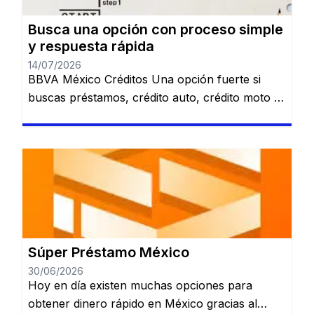
Busca una opción con proceso simple
y respuesta rápida
14/07/2026
BBVA México Créditos Una opción fuerte si
buscas préstamos, crédito auto, crédito moto o
alternativas relacionadas con nómina. Revisa
varias opciones de financiamiento en un solo
lugar. Préstamo personal. Crédito automotriz.
Crédito moto. Préstamo de nómina. Ver
opciones de BBVA Sujeto a evaluación y
aprobación. Santander Préstamos Puede ser
una alternativa para quienes quieren comparar
[…]
Súper Préstamo México
30/06/2026
Hoy en día existen muchas opciones para
obtener dinero rápido en México gracias al