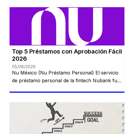
Top 5 Préstamos con Aprobación Fácil
2026
05/08/2026
Nu México (Nu Préstamo Personal) El servicio
de préstamo personal de la fintech Nubank fue
lanzado en México para ampliar el acceso al
crédito digital y puede contratarse directamente
desde la aplicación en pocos minutos. 💰 Ideal
para: usuarios que ya utilizan una cuenta digital
y buscan crédito rápido. TurboPeso La
plataforma se destaca por […]