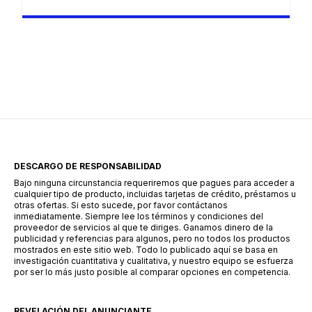
crecimiento de las plataformas de préstamos
digitales. Estas aplicaciones permiten solicitar
crédito sin necesidad de acudir a un banco, lo
que simplifica considerablemente el proceso.
Una de las alternativas que ha ganado
popularidad en este sector es Súper Préstamo,
una aplicación […]
DESCARGO DE RESPONSABILIDAD
Bajo ninguna circunstancia requeriremos que pagues para acceder a
cualquier tipo de producto, incluidas tarjetas de crédito, préstamos u
otras ofertas. Si esto sucede, por favor contáctanos
inmediatamente. Siempre lee los términos y condiciones del
proveedor de servicios al que te diriges. Ganamos dinero de la
publicidad y referencias para algunos, pero no todos los productos
mostrados en este sitio web. Todo lo publicado aquí se basa en
investigación cuantitativa y cualitativa, y nuestro equipo se esfuerza
por ser lo más justo posible al comparar opciones en competencia.
REVELACIÓN DEL ANUNCIANTE